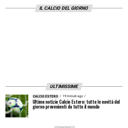
IL CALCIO DEL GIORNO
I
Red Devils
potrebbero addirittura
aprire al
prestito dell’attaccante classe 1997
, che a
determinate condizioni potrebbe essere
un’occasione non da poco. Attenzioneperò
alla concorrenza, perchè i bianconeri
dovranno vedersela con squadre del calibro
di
PSG e Bayern Monaco
che avrebbero già
mosso i primi passi per l’inglese.
ULTIMISSIME
LA PLAYLIST DELLE NOSTRE TOP NEWS
19 minuti ago
CALCIO ESTERO
Ultime notizie Calcio Estero: tutte le novità del
giorno provenienti da tutto il mondo