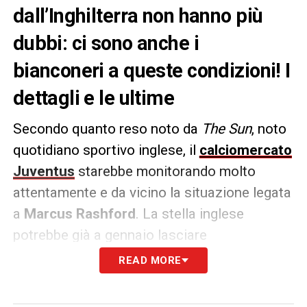
dall’Inghilterra non hanno più
dubbi: ci sono anche i
bianconeri a queste condizioni! I
dettagli e le ultime
Secondo quanto reso noto da
The Sun
, noto
quotidiano sportivo inglese, il
calciomercato
Juventus
starebbe monitorando molto
attentamente e da vicino la situazione legata
a
Marcus Rashford
. La stella inglese
potrebbe già a gennaio lasciare
il
Manchester United
, visto che non sarebbe
READ MORE
una pedina fondamentale nei piani e nello
scacchiere del neo tecnico Ruben Amorim.