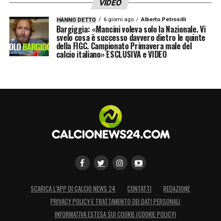
VIDEO
6 giorni ago
Alberto Petrosilli
HANNO DETTO
Bargiggia: «Mancini voleva solo la Nazionale. Vi
svelo cosa è successo davvero dietro le quinte
della FIGC. Campionato Primavera male del
calcio italiano» ESCLUSIVA e VIDEO
SCARICA L’APP DI CALCIO NEWS 24
CONTATTI
REDAZIONE
PRIVACY POLICY E TRATTAMENTO DEI DATI PERSONALI
INFORMATIVA ESTESA SUI COOKIE (COOKIE POLICY)