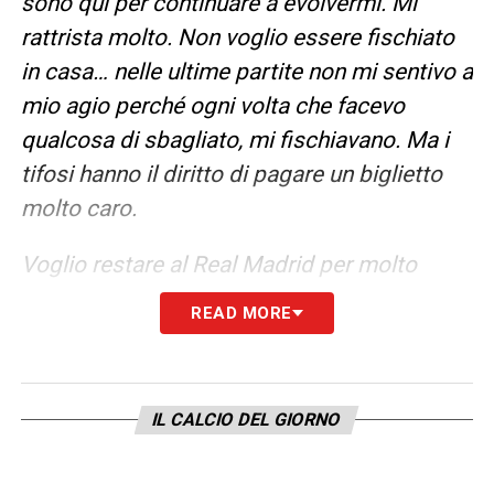
sono qui per continuare a evolvermi. Mi
rattrista molto. Non voglio essere fischiato
in casa… nelle ultime partite non mi sentivo a
mio agio perché ogni volta che facevo
qualcosa di sbagliato, mi fischiavano. Ma i
tifosi hanno il diritto di pagare un biglietto
molto caro.
Voglio restare al Real Madrid per molto
tempo. Il mio rinnovo? Mi resta ancora un
READ MORE
anno. Siamo molto tranquilli. Mi fido del
presidente, lui si fida di me, abbiamo un
ottimo rapporto. Sistemeremo le cose al
IL CALCIO DEL GIORNO
momento giusto. Senza fretta».