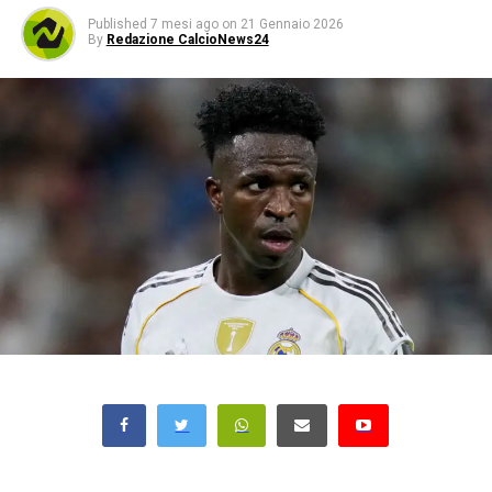
Published
7 mesi ago
on
21 Gennaio 2026
By
Redazione CalcioNews24