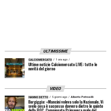
LA PLAYLIST DELLE NOSTRE TOP NEWS
ULTIMISSIME
1 ora ago
CALCIOMERCATO
Ultime notizie Calciomercato LIVE: tutte le
novità del giorno
VIDEO
5 giorni ago
Alberto Petrosilli
HANNO DETTO
Bargiggia: «Mancini voleva solo la Nazionale. Vi
svelo cosa è successo davvero dietro le quinte
della FIGC. Campionato Primavera male del