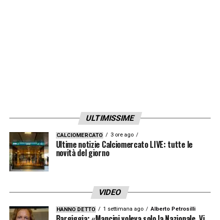
Messi con il Barcellona
.
LA PLAYLIST DELLE NOSTRE TOP NEWS
ULTIMISSIME
3 ore ago
CALCIOMERCATO
Ultime notizie Calciomercato LIVE: tutte le
novità del giorno
VIDEO
1 settimana ago
Alberto Petrosilli
HANNO DETTO
Bargiggia: «Mancini voleva solo la Nazionale. Vi