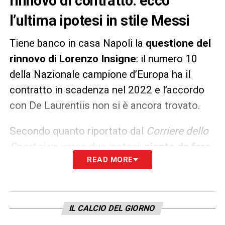
rinnovo di contratto: ecco
l’ultima ipotesi in stile Messi
Tiene banco in casa Napoli la
questione del
rinnovo di Lorenzo Insigne
: il numero 10
della Nazionale campione d’Europa ha il
contratto in scadenza nel 2022 e l’accordo
con De Laurentiis non si è ancora trovato.
Secondo quanto riportato dal
Corriere dello
Sport
si va verso due ipotesi:
niente da fare
READ MORE
sull’aumento rispetto ai 5 milioni percepiti
ora da Insigne
. Allora il
capitano del Napoli
potrebbe pensare di chiedere la gestione dei
diritti d’immagine o
spalmare l’ingaggio
IL CALCIO DEL GIORNO
giocando sulla durata del contratto, come