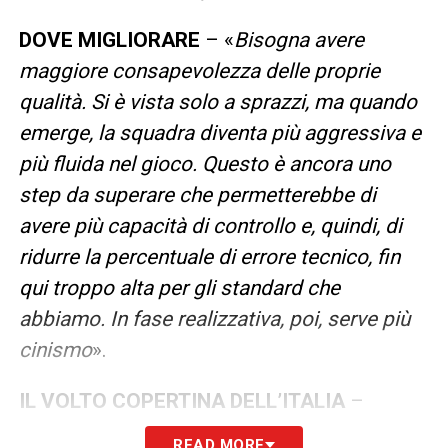
DOVE MIGLIORARE
– «
Bisogna avere
maggiore consapevolezza delle proprie
qualità. Si è vista solo a sprazzi, ma quando
emerge, la squadra diventa più aggressiva e
più fluida nel gioco. Questo è ancora uno
step da superare che permetterebbe di
avere più capacità di controllo e, quindi, di
ridurre la percentuale di errore tecnico, fin
qui troppo alta per gli standard che
abbiamo. In fase realizzativa, poi, serve più
cinismo
».
IL VOLTO COPERTINA DELL’ITALIA
–
«
Credo che Girelli sia stata
READ MORE