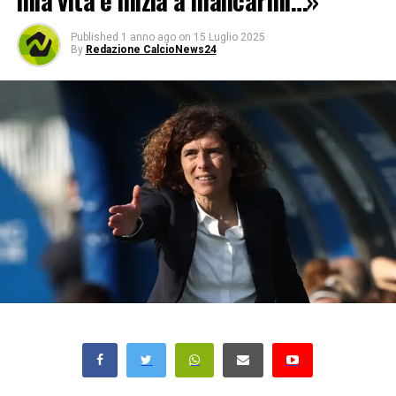
mia vita e inizia a mancarmi…»
Published
1 anno ago
on
15 Luglio 2025
By
Redazione CalcioNews24