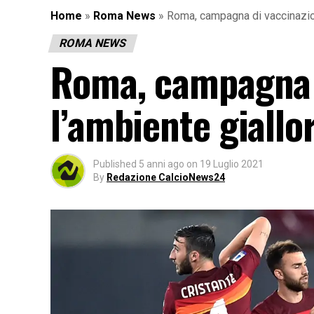
Home
»
Roma News
»
Roma, campagna di vaccinazion
ROMA NEWS
Roma, campagna d
l’ambiente giallo
Published
5 anni ago
on
19 Luglio 2021
By
Redazione CalcioNews24