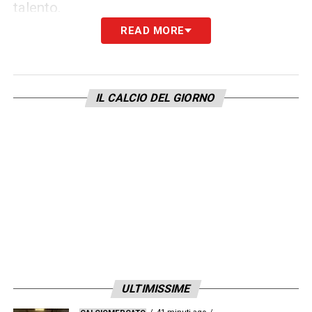
talento.
READ MORE
Con queste operazioni,
la Roma spera di
mettere al sicuro il bilancio entro la fine
dell’esercizio
, evitando sanzioni UEFA e
IL CALCIO DEL GIORNO
guadagnando margini di manovra per la
prossima sessione di mercato.
LA PLAYLIST DELLE NOSTRE TOP NEWS
ULTIMISSIME