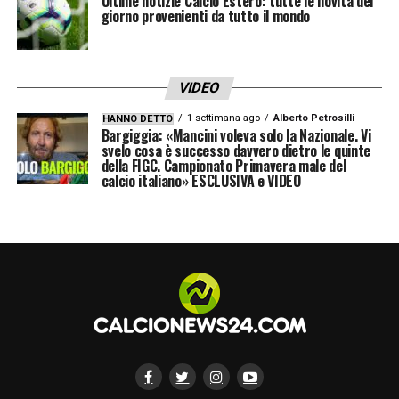
Ultime notizie Calcio Estero: tutte le novità del
giorno provenienti da tutto il mondo
VIDEO
1 settimana ago
Alberto Petrosilli
HANNO DETTO
Bargiggia: «Mancini voleva solo la Nazionale. Vi
svelo cosa è successo davvero dietro le quinte
della FIGC. Campionato Primavera male del
calcio italiano» ESCLUSIVA e VIDEO