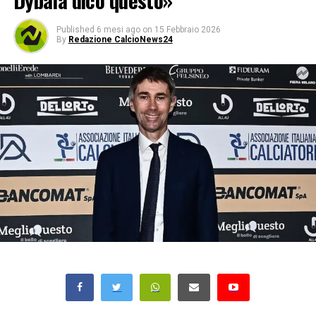
Dybala dico questo»
Published
6 mesi ago
on
15 Febbraio 2026
By
Redazione CalcioNews24