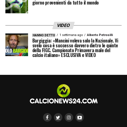
intelligente tatticamente, fa le due fasi,
giorno provenienti da tutto il mondo
penso sarà importante non solo per la Roma
ma anche per la Nazionale per molti anni».
VIDEO
1 settimana ago
Alberto Petrosilli
HANNO DETTO
LA PLAYLIST DELLE NOSTRE TOP NEWS
Bargiggia: «Mancini voleva solo la Nazionale. Vi
svelo cosa è successo davvero dietro le quinte
della FIGC. Campionato Primavera male del
calcio italiano» ESCLUSIVA e VIDEO