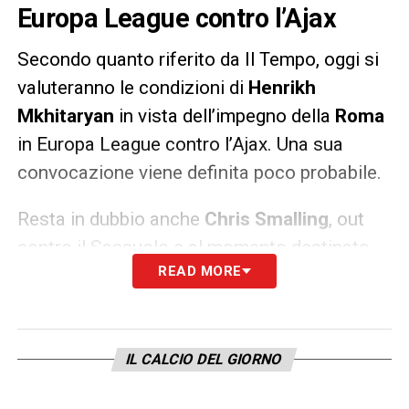
Europa League contro l’Ajax
Secondo quanto riferito da Il Tempo, oggi si
valuteranno le condizioni di
Henrikh
Mkhitaryan
in vista dell’impegno della
Roma
in Europa League contro l’Ajax. Una sua
convocazione viene definita poco probabile.
Resta in dubbio anche
Chris Smalling
, out
contro il Sassuolo e al momento destinato
READ MORE
ad un’esclusione anche giovedì sera.
LA PLAYLIST DELLE NOSTRE TOP NEWS
IL CALCIO DEL GIORNO