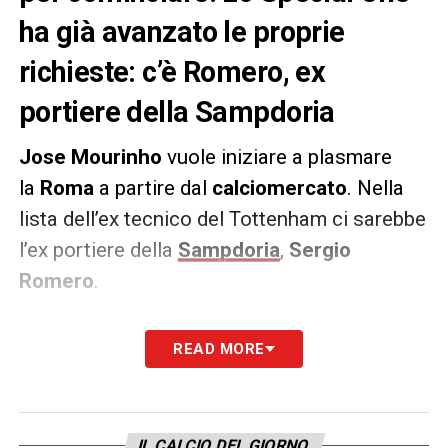
ha già avanzato le proprie
richieste: c’è Romero, ex
portiere della Sampdoria
Jose Mourinho
vuole iniziare a plasmare
la
Roma
a partire dal
calciomercato
. Nella
lista dell’ex tecnico del Tottenham ci sarebbe
l’ex portiere della
Sampdoria
,
Sergio
Romero
.
L’ex numero uno blucerchiato, 74 presenze
READ MORE
con il club genovese, è svincolato dopo il
mancato rinnovo con il
Manchester United
e
lo Special One avrebbe messo gli occhi su di
IL CALCIO DEL GIORNO