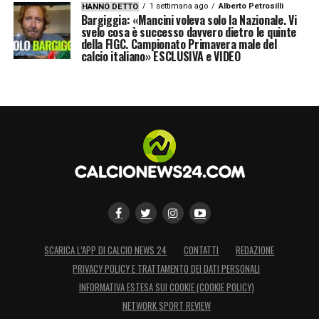
1 settimana ago
Alberto Petrosilli
HANNO DETTO
Bargiggia: «Mancini voleva solo la Nazionale. Vi
svelo cosa è successo davvero dietro le quinte
della FIGC. Campionato Primavera male del
calcio italiano» ESCLUSIVA e VIDEO
SCARICA L’APP DI CALCIO NEWS 24
CONTATTI
REDAZIONE
PRIVACY POLICY E TRATTAMENTO DEI DATI PERSONALI
INFORMATIVA ESTESA SUI COOKIE (COOKIE POLICY)
NETWORK SPORT REVIEW