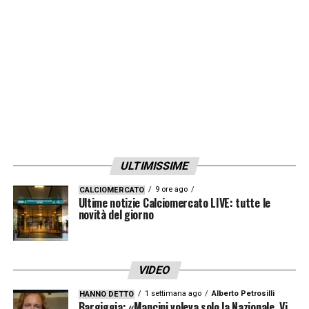
norma e giuridicamente il trust risponde a
ogni requisito richiesto. I tifosi della
Salernitana devono avere fiducia
».
LA PLAYLIST DELLE NOSTRE TOP NEWS
ULTIMISSIME
9 ore ago
CALCIOMERCATO
Ultime notizie Calciomercato LIVE: tutte le
novità del giorno
VIDEO
1 settimana ago
Alberto Petrosilli
HANNO DETTO
Bargiggia: «Mancini voleva solo la Nazionale. Vi