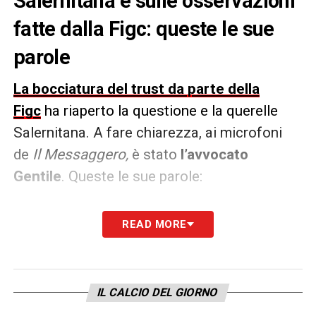
Salernitana e sulle osservazioni
fatte dalla Figc: queste le sue
parole
La bocciatura del trust da parte della
Figc
ha riaperto la questione e la querelle
Salernitana. A fare chiarezza, ai microfoni
de
Il Messaggero,
è stato
l’avvocato
Gentile
. Queste le sue parole:
«
Nessuna bocciatura o problemi, la FIGC ci
READ MORE
ha chiesto dei chiarimenti e un’integrazione
per il normale snellimento e funzionamento
del trust. Tutto da fare entro sabato e non
IL CALCIO DEL GIORNO
oltre, é sarà fatto. É stato fatto tutto nella