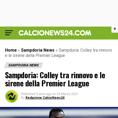
×
Home
»
Sampdoria News
»
Sampdoria: Colley tra rinnovo
e le sirene della Premier League
SAMPDORIA NEWS
Sampdoria: Colley tra rinnovo e le
sirene della Premier League
Published
5 anni ago
on
25 Marzo 2021
By
Redazione CalcioNews24