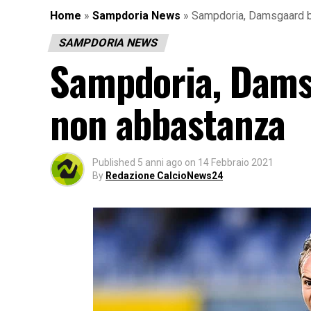
Home
»
Sampdoria News
»
Sampdoria, Damsgaard br
SAMPDORIA NEWS
Sampdoria, Damsg
non abbastanza
Published
5 anni ago
on
14 Febbraio 2021
By
Redazione CalcioNews24