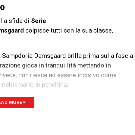
to
lla sfida di
Serie
amsgaard
colpisce tutti con la sua classe,
ella Sampdoria Damsgaard brilla prima sulla fascia
frazione gioca in tranquillità mettendo in
a, invece, non riesce ad essere incisivo come
i richiamarlo in panchina.
S
EAD MORE