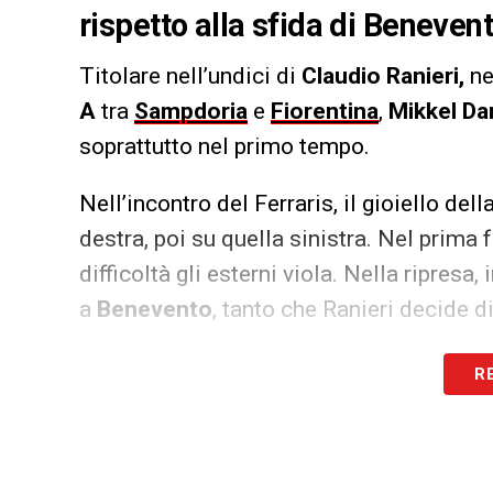
rispetto alla sfida di Beneven
Titolare nell’undici di
Claudio Ranieri,
ne
A
tra
Sampdoria
e
Fiorentina
,
Mikkel D
soprattutto nel primo tempo.
Nell’incontro del Ferraris, il gioiello d
destra, poi su quella sinistra. Nel prima 
difficoltà gli esterni viola. Nella ripres
a
Benevento
, tanto che Ranieri decide d
LA PLAYLIST DELLE NOSTRE TOP NEW
R