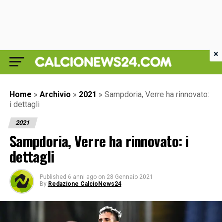
×
Home
»
Archivio
»
2021
»
Sampdoria, Verre ha rinnovato:
i dettagli
2021
Sampdoria, Verre ha rinnovato: i
dettagli
Published
6 anni ago
on
28 Gennaio 2021
By
Redazione CalcioNews24