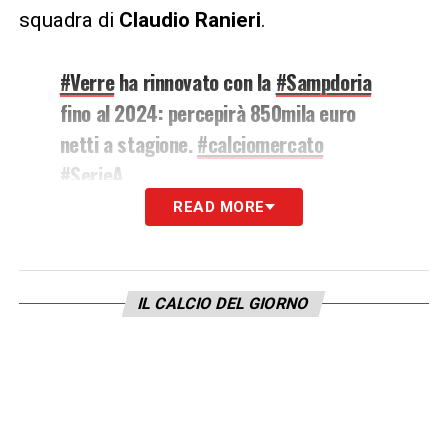
squadra di
Claudio Ranieri
.
#Verre
ha rinnovato con la
#Sampdoria
fino al 2024: percepirà 850mila euro
netti a stagione.
#calciomercato
#SerieA
READ MORE
— Alessio Eremita (@aleeremos)
January 28, 2021
IL CALCIO DEL GIORNO
LA PLAYLIST DELLE NOSTRE TOP NEWS