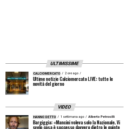
a Stefano Castiglione, da inizio stagione
tecnico della Primavera Femminile»
.
LA PLAYLIST DELLE NOSTRE TOP NEWS
ULTIMISSIME
2 ore ago
CALCIOMERCATO
Ultime notizie Calciomercato LIVE: tutte le
novità del giorno
VIDEO
1 settimana ago
Alberto Petrosilli
HANNO DETTO
Bargiggia: «Mancini voleva solo la Nazionale. Vi
svelo cosa è successo davvero dietro le quinte