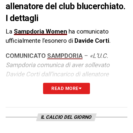
allenatore del club blucerchiato.
I dettagli
La
Sampdoria Women
ha comunicato
ufficialmente l’esonero di
Davide Corti
.
COMUNICATO
SAMPDORIA
–
«L’U.C.
Sampdoria comunica di aver sollevato
Davide Corti dall’incarico di allenatore
responsabile della prima squadra femminile.
READ MORE
Al tecnico vanno i ringraziamenti per
l’impegno e la professionalità dimostrati
durante il periodo di lavoro nel club. Nel
IL CALCIO DEL GIORNO
contempo la società comunica che la guida
degli allenamenti è stata affidata ad interim