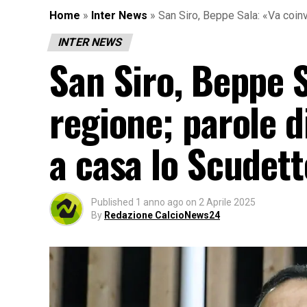
Home
»
Inter News
»
San Siro, Beppe Sala: «Va coinv
INTER NEWS
San Siro, Beppe S
regione; parole d
a casa lo Scudet
Published
1 anno ago
on
2 Aprile 2025
By
Redazione CalcioNews24