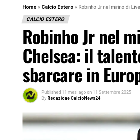
Home
»
Calcio Estero
»
Robinho Jr nel mirino di Live
CALCIO ESTERO
Robinho Jr nel mi
Chelsea: il talen
sbarcare in Euro
Published
11 mesi ago
on
11 Settembre 2025
By
Redazione CalcioNews24