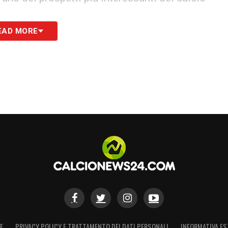
EAD MORE
me Liverpool e Chelsea, il futuro di Robinho Jr
passionati di calcio e gli osservatori di mercato
asiliano è pronto a brillare sotto i riflettori
S
E
PRIVACY POLICY E TRATTAMENTO DEI DATI PERSONALI
INFORMATIVA ES