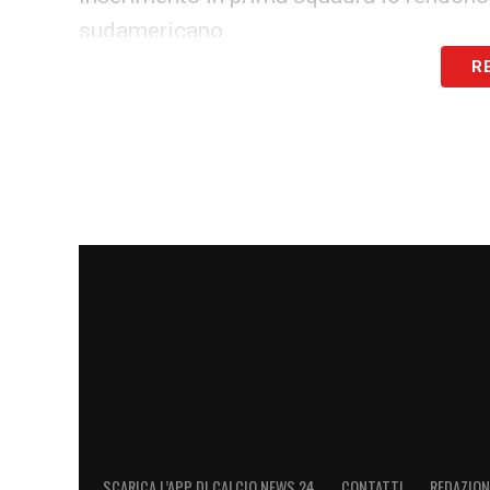
sudamericano.
R
Con l’interesse di club di primo piano co
potrebbe presto tingersi d’Europa. Gli ap
sono già in allerta: il prossimo gioiello br
internazionali.
LA PLAYLIST DELLE NOSTRE TOP NEW
SCARICA L’APP DI CALCIO NEWS 24
CONTATTI
REDAZION