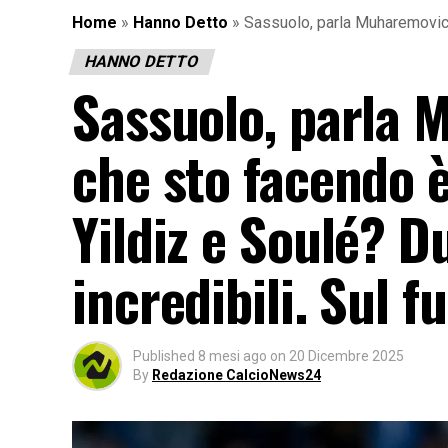
Home
»
Hanno Detto
»
Sassuolo, parla Muharemovic: 
HANNO DETTO
Sassuolo, parla 
che sto facendo è
Yildiz e Soulé? D
incredibili. Sul 
Published
8 mesi ago
on
20 Dicembre 2025
By
Redazione CalcioNews24