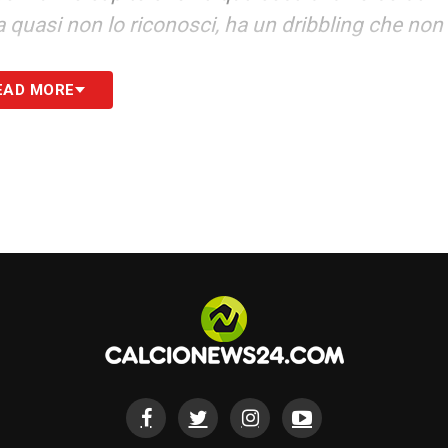
la quasi non lo riconosci, ha un dribbling che non
EAD MORE
o è anche merito del mister, perché mi ha dato
è stato il mister a decidere di farmi giocare.
vo migliorare per diventare il giocatore che
atteggiamento senza palla nei momenti in cui gli
non perdere la concentrazione»
.
o al 2031 e sono davvero contento qui, ma
Champions. La Serie A mi piace molto, ma la
erò tenevo per il Barcellona come papà, litigavo
»
rcato LIVE: tutte le novità del giorno