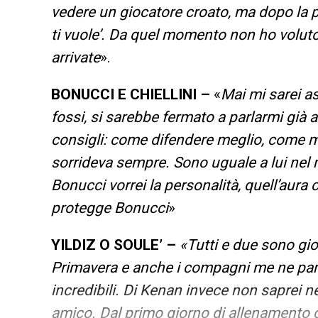
vedere un giocatore croato, ma dopo la 
ti vuole’. Da quel momento non ho voluto
arrivate
».
BONUCCI E CHIELLINI –
«
Mai mi sarei a
fossi, si sarebbe fermato a parlarmi già 
consigli: come difendere meglio, come me
sorrideva sempre. Sono uguale a lui nel 
Bonucci vorrei la personalità, quell’aura
protegge Bonucci
»
YILDIZ O SOULE’ –
«Tutti e due sono gio
Primavera e anche i compagni me ne parl
incredibili. Di Kenan invece non saprei
amico. Dal primo giorno di allenamento c