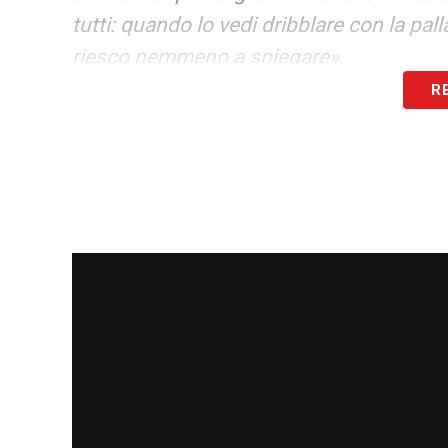
tutti: quando lo vedi dribblare con la pal
riesco nemmeno a spiegare».
R
GROSSO
– «
Tutto quello che sto facend
fiducia. Ovviamente anche la società, ma 
Ogni settimana mi aiuta e mi dice cosa de
voglio essere. Mi chiede di migliorare l’
avversari attaccano continuamente e di 
FUTURO –
«
Ho firmato col Sassuolo fin
ovviamente voglio arrivare a giocare in 
Premier è il sogno di tutti… Da piccolo p
coi miei cugini che erano tutti per il Real
LEGGI ANCHE –
Ultime notizie Calciome