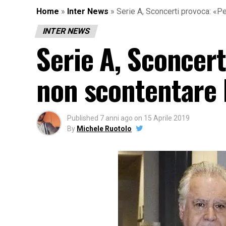
Home
»
Inter News
»
Serie A, Sconcerti provoca: «Per
INTER NEWS
Serie A, Sconcert
non scontentare l
Published
7 anni ago
on
15 Aprile 2019
By
Michele Ruotolo