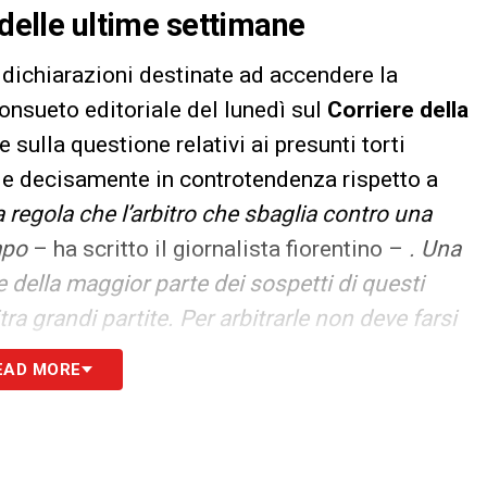
 delle ultime settimane
 dichiarazioni destinate ad accendere la
consueto editoriale del lunedì sul
Corriere della
 sulla questione relativi ai presunti torti
ole decisamente in controtendenza rispetto a
la regola che l’arbitro che sbaglia contro una
mpo
– ha scritto il giornalista fiorentino –
. Una
e della maggior parte dei sospetti di questi
tra grandi partite. Per arbitrarle non deve farsi
non farsi squalificare non deve scontentarle
EAD MORE
gola forzata. E alla fine è ancora la grande
ta»
.
 errore pensare che il VAR sia scienza. Non lo è.