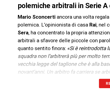
polemiche arbitrali in Serie A
Mario Sconcerti
ancora una volta regala
polemica. L’opinionista di casa
Rai
, nel 
Sera
, ha concentrato la propria attenzione
arbitrali a sfavore delle piccole con par
quanto sentito finora:
«Si è reintrodotta 
squadra non l’arbitrerà più per molto te
vecchia legge del taglione che è alla bas
novant’anni. Un arbitro fa carriera se arbi
“squalificare” dalle grandi squadre. Per 
R
troppo. Questo non è un sospetto, è la re
società che sceglie da chi essere arbitra
Un giudizio piccato anche sul
VAR
:
«È un