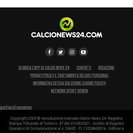
SCARICA L’APP DI CALCIO NEWS 24
CONTATTI
REDAZIONE
PRIVACY POLICY E TRATTAMENTO DEI DATI PERSONALI
INFORMATIVA ESTESA SUI COOKIE (COOKIE POLICY)
NETWORK SPORT REVIEW
gestisci il consenso
Copyright 2026 © riproduzione riservata Calcio News 24 -Registro
Stampa Tribunale di Torino n. 47 del 07/09/2021 - Iscritto al Registro
Operatori di Comunicazione al n. 26692 - P.I.11028660014 - Editore e