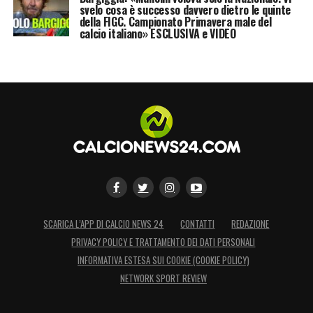
svelo cosa è successo davvero dietro le quinte
LA PLAYLIST DELLE NOSTRE TOP NEWS
della FIGC. Campionato Primavera male del
calcio italiano» ESCLUSIVA e VIDEO
SCARICA L’APP DI CALCIO NEWS 24
CONTATTI
REDAZIONE
PRIVACY POLICY E TRATTAMENTO DEI DATI PERSONALI
INFORMATIVA ESTESA SUI COOKIE (COOKIE POLICY)
NETWORK SPORT REVIEW