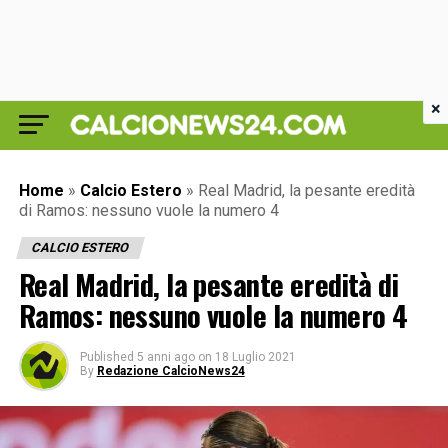
×
Home
»
Calcio Estero
»
Real Madrid, la pesante eredità
di Ramos: nessuno vuole la numero 4
CALCIO ESTERO
Real Madrid, la pesante eredità di
Ramos: nessuno vuole la numero 4
Published
5 anni ago
on
18 Luglio 2021
By
Redazione CalcioNews24