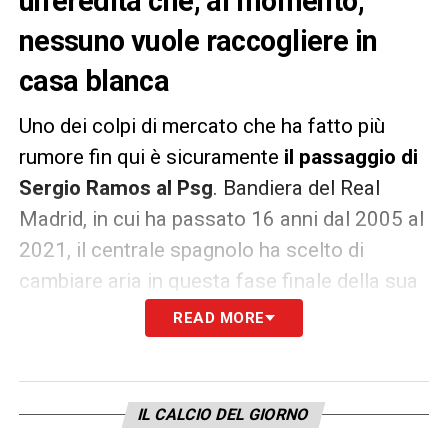
un’eredità che, al momento,
nessuno vuole raccogliere in
casa blanca
Uno dei colpi di mercato che ha fatto più
rumore fin qui è sicuramente
il passaggio di
Sergio Ramos al Psg
. Bandiera del Real
Madrid, in cui ha passato 16 anni dal 2005 al
2021, il centrale spagnolo ha scelto di
cambiare aria in questa fase finale della sua
carriera, lasciando in quel di Madrid
READ MORE
un’eredità pesantissima che al momento
nessuno appare intenzionato a raccogliere.
Lo riferisce il quotidiano iberico
Marca
, che
IL CALCIO DEL GIORNO
fa oggi il punto sulla situazione.