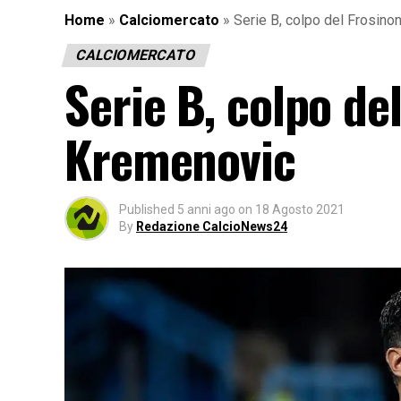
Home
»
Calciomercato
»
Serie B, colpo del Frosino
CALCIOMERCATO
Serie B, colpo de
Kremenovic
Published
5 anni ago
on
18 Agosto 2021
By
Redazione CalcioNews24