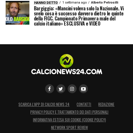
1 settimana ago
Alberto Petrosilli
HANNO DETTO
Bargiggia: «Mancini voleva solo la Nazionale. Vi
svelo cosa è successo davvero dietro le quinte
della FIGC. Campionato Primavera male del
calcio italiano» ESCLUSIVA e VIDEO
SCARICA L’APP DI CALCIO NEWS 24
CONTATTI
REDAZIONE
PRIVACY POLICY E TRATTAMENTO DEI DATI PERSONALI
INFORMATIVA ESTESA SUI COOKIE (COOKIE POLICY)
NETWORK SPORT REVIEW