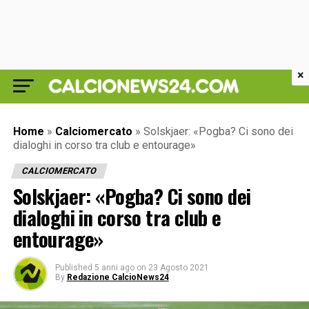
×
Home
»
Calciomercato
»
Solskjaer: «Pogba? Ci sono dei
dialoghi in corso tra club e entourage»
CALCIOMERCATO
Solskjaer: «Pogba? Ci sono dei
dialoghi in corso tra club e
entourage»
Published
5 anni ago
on
23 Agosto 2021
By
Redazione CalcioNews24