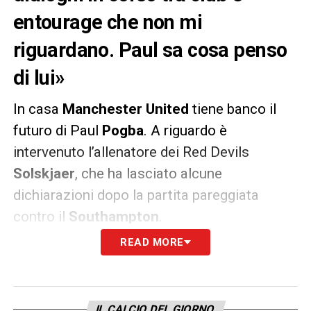
entourage che non mi
riguardano. Paul sa cosa penso
di lui»
In casa
Manchester United
tiene banco il
futuro di Paul
Pogba
. A riguardo è
intervenuto l’allenatore dei Red Devils
Solskjaer
, che ha lasciato alcune
dichiarazioni dopo la partita pareggiata
contro il
Southampton
.
READ MORE
«
Ci sono dei dialoghi in corso tra il club e il
suo entourage che non mi riguardano, ma lui
sa benissimo quanto lo stimi
» ha dichiarato
IL CALCIO DEL GIORNO