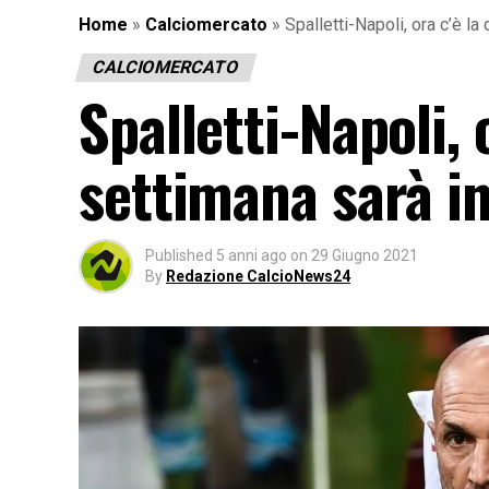
Home
»
Calciomercato
»
Spalletti-Napoli, ora c’è la
CALCIOMERCATO
Spalletti-Napoli, 
settimana sarà in
Published
5 anni ago
on
29 Giugno 2021
By
Redazione CalcioNews24