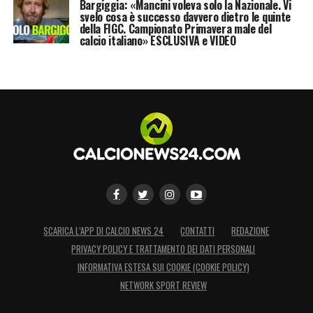
Bargiggia: «Mancini voleva solo la Nazionale. Vi
svelo cosa è successo davvero dietro le quinte
della FIGC. Campionato Primavera male del
calcio italiano» ESCLUSIVA e VIDEO
SCARICA L’APP DI CALCIO NEWS 24
CONTATTI
REDAZIONE
PRIVACY POLICY E TRATTAMENTO DEI DATI PERSONALI
INFORMATIVA ESTESA SUI COOKIE (COOKIE POLICY)
NETWORK SPORT REVIEW