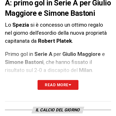
A: primo gol in Serie A per Giulio
Maggiore e Simone Bastoni
Lo
Spezia
si è concesso un ottimo regalo
nel giorno dell’esordio della nuova proprietà
capitanata da
Robert Platek
.
Primo gol in
Serie A
per
Giulio Maggiore
e
Simone Bastoni
, che hanno fissato il
risultato sul 2-0 a discapito del
Milan
.
READ MORE
LA PLAYLIST DELLE NOSTRE TOP NEWS
IL CALCIO DEL GIORNO