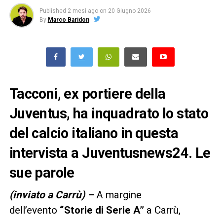
Published
2 mesi ago
on
20 Giugno 2026
By
Marco Baridon
Tacconi, ex portiere della
Juventus, ha inquadrato lo stato
del calcio italiano in questa
intervista a Juventusnews24. Le
sue parole
(inviato a Carrù) –
A margine
dell’evento
“Storie di Serie A”
a Carrù,