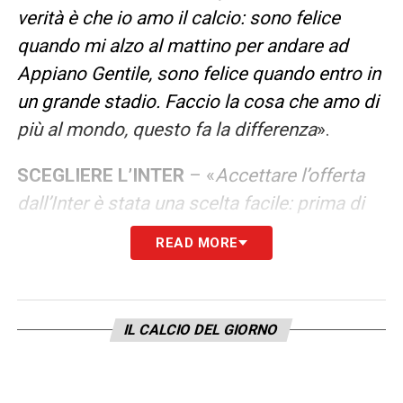
verità è che io amo il calcio: sono felice
quando mi alzo al mattino per andare ad
Appiano Gentile, sono felice quando entro in
un grande stadio. Faccio la cosa che amo di
più al mondo, questo fa la differenza
».
SCEGLIERE L’INTER
– «
Accettare l’offerta
dall’Inter è stata una scelta facile: prima di
venire a Milano guardavo i miei futuri
READ MORE
compagni in televisione, vedevo che erano
una squadra fortissima, sono arrivati a
giocare una finale di Champions League. E
IL CALCIO DEL GIORNO
poi c’è San Siro: avere la possibilità di
giocare in uno stadio del genere è davvero
fantastico, credo sia una di quelle cose che