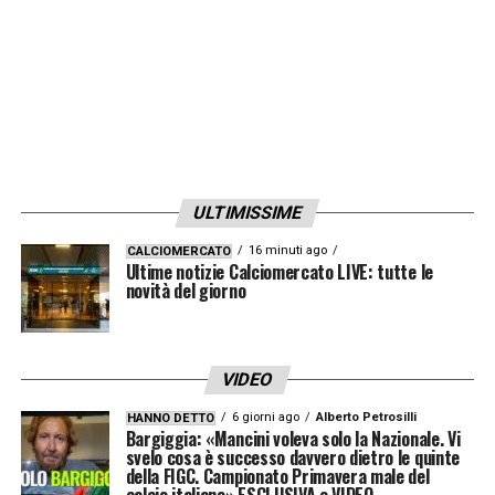
sognano tutti i bambini che iniziano a
giocare a calcio. San Siro mi dà una spinta e
un’energia che non ho mai ricevuto in nessun
altro stadio, in tutta la mia carriera
».
LEGGI LE ALTRE NOTIZIE SU INTERNEWS24
ULTIMISSIME
LA PLAYLIST DELLE NOSTRE TOP NEWS
16 minuti ago
CALCIOMERCATO
Ultime notizie Calciomercato LIVE: tutte le
novità del giorno
VIDEO
6 giorni ago
Alberto Petrosilli
HANNO DETTO
Bargiggia: «Mancini voleva solo la Nazionale. Vi
svelo cosa è successo davvero dietro le quinte
della FIGC. Campionato Primavera male del
calcio italiano» ESCLUSIVA e VIDEO