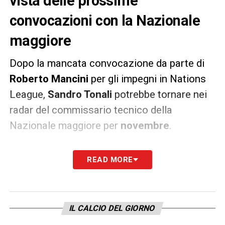
vista delle prossime
convocazioni con la Nazionale
maggiore
Dopo la mancata convocazione da parte di
Roberto
Mancini
per gli impegni in Nations
League,
Sandro Tonali
potrebbe tornare nei
radar del commissario tecnico della
Nazionale maggiore per
novembre
.
Tonali ha fatto ancora benissimo con
READ MORE
l’Under 21
e ora, secondo il Corriere della
Sera, potrebbe essere il nome giusto per
Roberto Mancini in vista dei prossimi
IL CALCIO DEL GIORNO
impegni degli Azzurri.