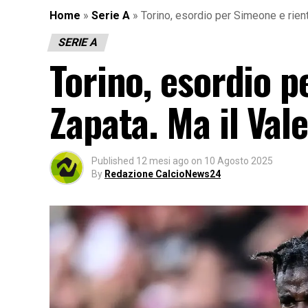
Home
»
Serie A
»
Torino, esordio per Simeone e rient
SERIE A
Torino, esordio p
Zapata. Ma il Val
Published
12 mesi ago
on
10 Agosto 2025
By
Redazione CalcioNews24