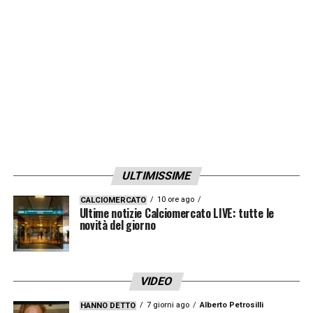
Sosa, Tameze, Vlasic.
Attaccanti
: Adams, Karamoh, Njie, Sanabria.
LA PLAYLIST DELLE NOSTRE TOP NEWS
ULTIMISSIME
10 ore ago
CALCIOMERCATO
Ultime notizie Calciomercato LIVE: tutte le
novità del giorno
VIDEO
7 giorni ago
Alberto Petrosilli
HANNO DETTO