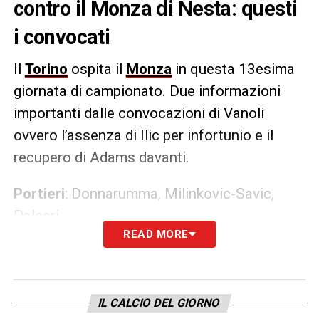
contro il Monza di Nesta: questi
i convocati
Il
Torino
ospita il
Monza
in questa 13esima
giornata di campionato. Due informazioni
importanti dalle convocazioni di Vanoli
ovvero l’assenza di Ilic per infortunio e il
recupero di Adams davanti.
Portieri
: Donnarumma, Milinkovic-Savic,
Paleari.
READ MORE
Difensori
: Coco, Maripan, Masina, Vojvoda,
Walukiewicz.
Centrocampisti
: Ciammaglichella, Dembele,
Gineitis, Lazaro, Linetty, Pedersen, Ricci,
IL CALCIO DEL GIORNO