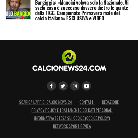
Bargiggia: «Mancini voleva solo la Nazionale. Vi
svelo cosa è successo davvero dietro le quinte
della FIGC. Campionato Primavera male del
calcio italiano» ESCLUSIVA e VIDEO
SCARICA L’APP DI CALCIO NEWS 24
CONTATTI
REDAZIONE
PRIVACY POLICY E TRATTAMENTO DEI DATI PERSONALI
INFORMATIVA ESTESA SUI COOKIE (COOKIE POLICY)
NETWORK SPORT REVIEW