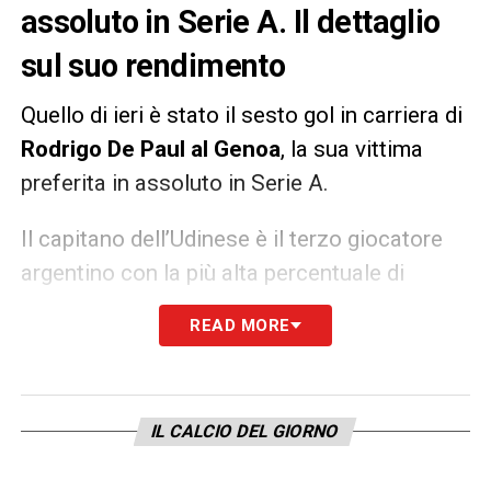
assoluto in Serie A. Il dettaglio
sul suo rendimento
Quello di ieri è stato il sesto gol in carriera di
Rodrigo De Paul al Genoa
, la sua vittima
preferita in assoluto in Serie A.
Il capitano dell’Udinese è il terzo giocatore
argentino con la più alta percentuale di
contribuzione ai gol della sua squadra nei
READ MORE
top–5 campionati europei (37%), dietro
solamente a
Leo Messi e Lautaro Martínez
.
IL CALCIO DEL GIORNO
LA PLAYLIST DELLE NOSTRE TOP NEWS