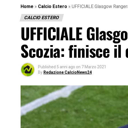
Home
»
Calcio Estero
»
UFFICIALE Glasgow Rangers c
CALCIO ESTERO
UFFICIALE Glasgo
Scozia: finisce il
Published
5 anni ago
on
7 Marzo 2021
By
Redazione CalcioNews24