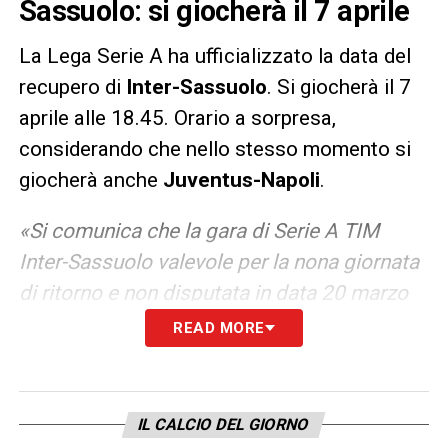
Sassuolo: si giocherà il 7 aprile
La Lega Serie A ha ufficializzato la data del
recupero di
Inter-Sassuolo
. Si giocherà il 7
aprile alle 18.45. Orario a sorpresa,
considerando che nello stesso momento si
giocherà anche
Juventus-Napoli
.
«Si comunica che la gara di Serie A TIM
Inter-Sassuolo valevole per la nona giornata
di ritorno e non disputata in data 20 marzo
2021, sarà recuperata mercoledì 7 aprile
READ MORE
2021, con inizio alle ore 18.45 (DAZN)».
LA PLAYLIST DELLE NOSTRE TOP NEWS
IL CALCIO DEL GIORNO