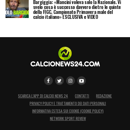
Bargiggia: «Mancini voleva solo la Nazionale. Vi
svelo cosa è successo davvero dietro le quinte
della FIGC. Campionato Primavera male del
calcio italiano» ESCLUSIVA e VIDEO
SCARICA L’APP DI CALCIO NEWS 24
CONTATTI
REDAZIONE
PRIVACY POLICY E TRATTAMENTO DEI DATI PERSONALI
INFORMATIVA ESTESA SUI COOKIE (COOKIE POLICY)
NETWORK SPORT REVIEW