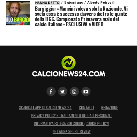
5 giorni ago
Alberto Petrosilli
HANNO DETTO
Bargiggia: «Mancini voleva solo la Nazionale. Vi
svelo cosa è successo davvero dietro le quinte
della FIGC. Campionato Primavera male del
calcio italiano» ESCLUSIVA e VIDEO
SCARICA L’APP DI CALCIO NEWS 24
CONTATTI
REDAZIONE
PRIVACY POLICY E TRATTAMENTO DEI DATI PERSONALI
INFORMATIVA ESTESA SUI COOKIE (COOKIE POLICY)
NETWORK SPORT REVIEW