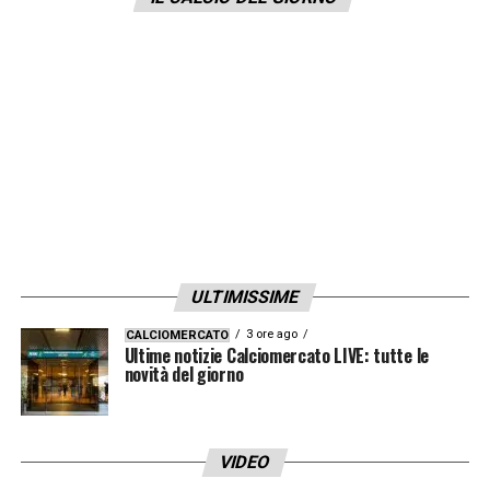
Alcuni club non hanno nemmeno previsto la
prima dose. La FIGC conta di riuscire ad
avere tutte le squadre immunizzate per
l’inizio della Serie A, ovvero nel weeken del
21-22 agosto.
LA PLAYLIST DELLE NOSTRE TOP NEWS
ULTIMISSIME
3 ore ago
CALCIOMERCATO
Ultime notizie Calciomercato LIVE: tutte le
novità del giorno
VIDEO