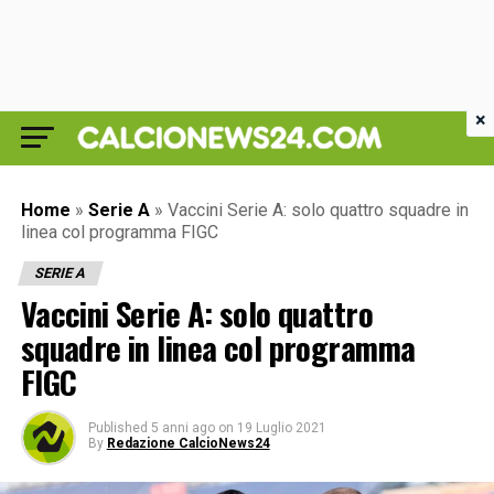
×
Home
»
Serie A
»
Vaccini Serie A: solo quattro squadre in
linea col programma FIGC
SERIE A
Vaccini Serie A: solo quattro
squadre in linea col programma
FIGC
Published
5 anni ago
on
19 Luglio 2021
By
Redazione CalcioNews24