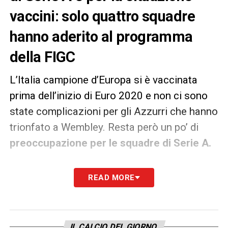
vaccini: solo quattro squadre
hanno aderito al programma
della FIGC
L’Italia campione d’Europa si è vaccinata
prima dell’inizio di Euro 2020 e non ci sono
state complicazioni per gli Azzurri che hanno
trionfato a Wembley. Resta però un po’ di
preoccupazione per le squadre di Serie A.
Il
Corriere dello Sport
rivela infatti come
solo
READ MORE
quattro squadre abbiano completato il
processo di immunizzazione
con entrambe
le dosi:
Empoli, Fiorentina, Bologna e Milan
.
IL CALCIO DEL GIORNO