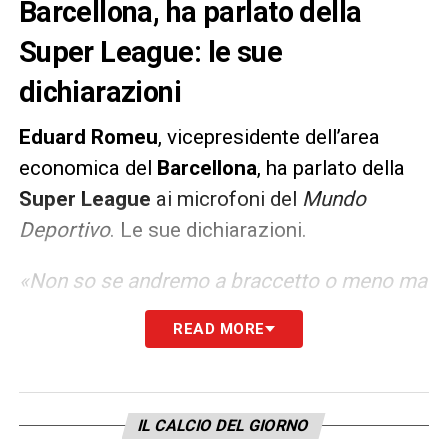
Barcellona, ha parlato della
Super League: le sue
dichiarazioni
Eduard Romeu
, vicepresidente dell’area
economica del
Barcellona
, ha parlato della
Super League
ai microfoni del
Mundo
Deportivo
. Le sue dichiarazioni.
«Non so se andremo a braccetto o meno ma
la Superlega va ripensata: è un buon
READ MORE
progetto ma non siamo d’accordo su come
sia stata giustiziata. Le Federazioni e le
Leghe devono sentirsi a proprio agio e i club
IL CALCIO DEL GIORNO
liberi di scegliere. Possiamo costruire