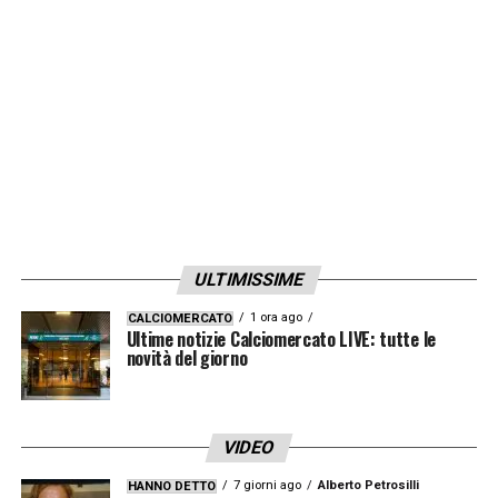
qualcosa che probabilmente sarà diverso da
quello avevamo pensato ma che sarà
sottoscritto da tutti. Alla fine ci vorrà più
tempo ma sarà definitivo. Come reagirà la
UEFA? Sono sicuro che alla fine ci aiuterà a
trovare una situazione favorevole per tutti».
LA PLAYLIST DELLE NOSTRE TOP NEWS
ULTIMISSIME
1 ora ago
CALCIOMERCATO
Ultime notizie Calciomercato LIVE: tutte le
novità del giorno
VIDEO
7 giorni ago
Alberto Petrosilli
HANNO DETTO