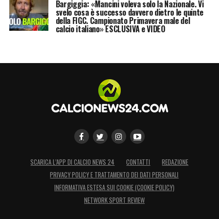
Bargiggia: «Mancini voleva solo la Nazionale. Vi
svelo cosa è successo davvero dietro le quinte
della FIGC. Campionato Primavera male del
calcio italiano» ESCLUSIVA e VIDEO
SCARICA L’APP DI CALCIO NEWS 24
CONTATTI
REDAZIONE
PRIVACY POLICY E TRATTAMENTO DEI DATI PERSONALI
INFORMATIVA ESTESA SUI COOKIE (COOKIE POLICY)
NETWORK SPORT REVIEW