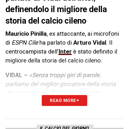
definendolo il migliore della
storia del calcio cileno
Mauricio
Pinilla
, ex attaccante, ai microfoni
di
ESPN Cile
ha parlato di
Arturo
Vidal
. Il
centrocampista dell’
Inter
è stato definito il
migliore della storia del calcio cileno.
VIDAL –
«Senza troppi giri di parole,
parliamo del miglior giocatore della storia
del calcio cileno. È il cuore di questa
READ MORE
nazionale, l’anima, corre per tutto il campo.
Un giocatore dinamico, tecnico, con
equilibrio in campo, gioca in entrambe le
aree ed è sempre presente in ogni momento
IL CALCIO DEL GIORNO