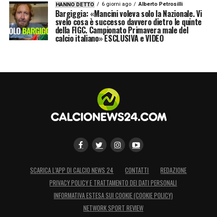
6 giorni ago
Alberto Petrosilli
HANNO DETTO
Bargiggia: «Mancini voleva solo la Nazionale. Vi
svelo cosa è successo davvero dietro le quinte
della FIGC. Campionato Primavera male del
calcio italiano» ESCLUSIVA e VIDEO
SCARICA L’APP DI CALCIO NEWS 24
CONTATTI
REDAZIONE
PRIVACY POLICY E TRATTAMENTO DEI DATI PERSONALI
INFORMATIVA ESTESA SUI COOKIE (COOKIE POLICY)
NETWORK SPORT REVIEW