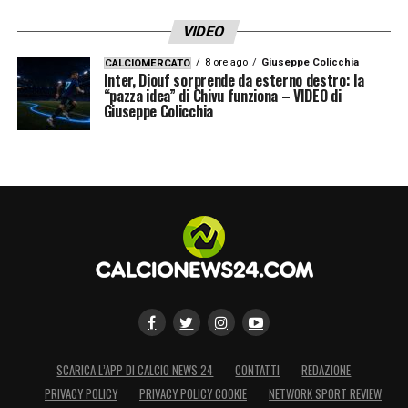
VIDEO
8 ore ago
Giuseppe Colicchia
CALCIOMERCATO
Inter, Diouf sorprende da esterno destro: la
“pazza idea” di Chivu funziona – VIDEO di
Giuseppe Colicchia
SCARICA L’APP DI CALCIO NEWS 24
CONTATTI
REDAZIONE
PRIVACY POLICY
PRIVACY POLICY COOKIE
NETWORK SPORT REVIEW