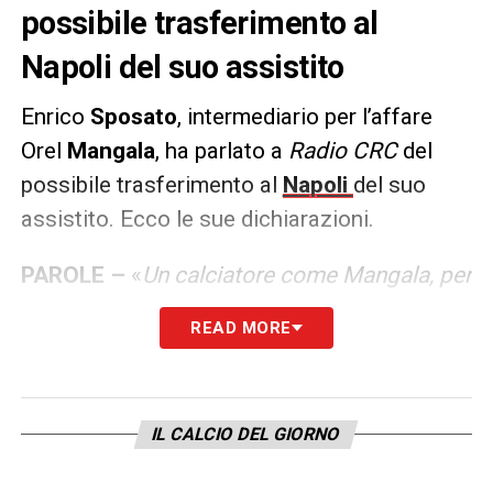
possibile trasferimento al
Napoli del suo assistito
Enrico
Sposato
, intermediario per l’affare
Orel
Mangala
, ha parlato a
Radio CRC
del
possibile trasferimento al
Napoli
del suo
assistito. Ecco le sue dichiarazioni.
PAROLE –
«
Un calciatore come Mangala, per
come la vedo io, potrebbe fare benissimo al
READ MORE
Napoli, ha tanta voglia di Italia. C’è la
possibilità di trovare una soluzione che sia
valida per tutti, al momento si è in una
IL CALCIO DEL GIORNO
posizione di stallo. L’interesse del Napoli è
reale, ma ci devono essere tutte le