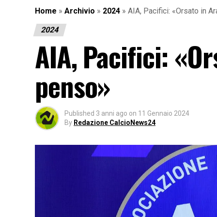
Home
»
Archivio
»
2024
»
AIA, Pacifici: «Orsato in 
2024
AIA, Pacifici: «O
penso»
Published
3 anni ago
on
11 Gennaio 2024
By
Redazione CalcioNews24