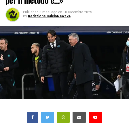
per il metodo e…»
Published
8 mesi ago
on
10 Dicembre 2025
By
Redazione CalcioNews24