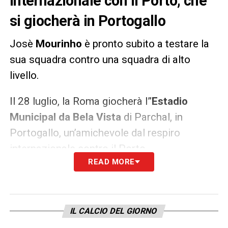
internazionale con il Porto, che
si giocherà in Portogallo
Josè
Mourinho
è pronto subito a testare la
sua squadra contro una squadra di alto
livello.
Il 28 luglio, la Roma giocherà l”
Estadio
Municipal da Bela Vista
di Parchal, in
Portogallo, un’amichevole dal respiro
internazionale contro il Porto.
READ MORE
LA PLAYLIST DELLE NOSTRE TOP NEWS
IL CALCIO DEL GIORNO