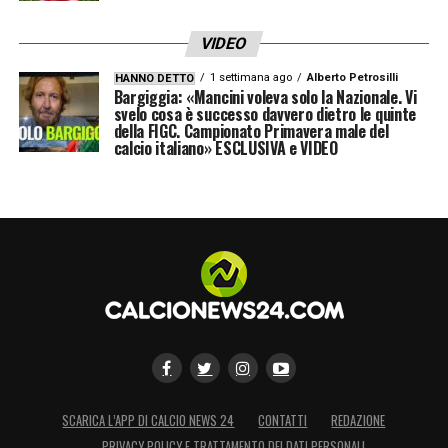
VIDEO
1 settimana ago
Alberto Petrosilli
HANNO DETTO
Bargiggia: «Mancini voleva solo la Nazionale. Vi
svelo cosa è successo davvero dietro le quinte
della FIGC. Campionato Primavera male del
calcio italiano» ESCLUSIVA e VIDEO
SCARICA L’APP DI CALCIO NEWS 24
CONTATTI
REDAZIONE
PRIVACY POLICY E TRATTAMENTO DEI DATI PERSONALI