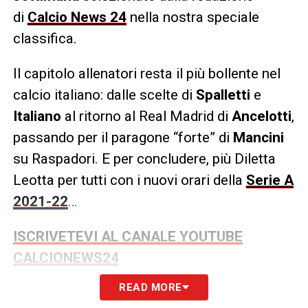
di
Calcio News 24
nella nostra speciale
classifica.
Il capitolo allenatori resta il più bollente nel
calcio italiano: dalle scelte di
Spalletti
e
Italiano
al ritorno al Real Madrid di
Ancelotti
,
passando per il paragone “forte” di
Mancini
su Raspadori. E per concludere, più Diletta
Leotta per tutti con i nuovi orari della
Serie A
2021-22
…
ISCRIVETEVI AL CANALE YOUTUBE
CALCIONEWS24
READ MORE
LA PLAYLIST DELLE NOSTRE TOP NEWS