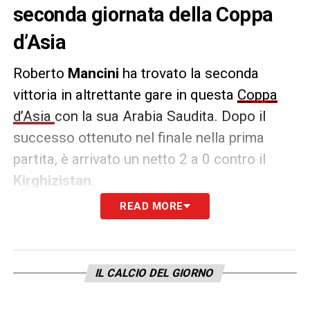
seconda giornata della Coppa
d’Asia
Roberto
Mancini
ha trovato la seconda
vittoria in altrettante gare in questa
Coppa
d’Asia
con la sua Arabia Saudita. Dopo il
successo ottenuto nel finale nella prima
partita, è arrivato un netto 2 a 0 contro il
Kirghizistan
.
READ MORE
Un gol per tempo e due espulsioni hanno
agevolato i tre punti all’ex Ct dell’Italia.
L’episodio chiave è stato il rosso ad
IL CALCIO DEL GIORNO
Akmatov
dopo appena 9′. Da lì i sauditi
hanno preso il sopravvento prima con la rete