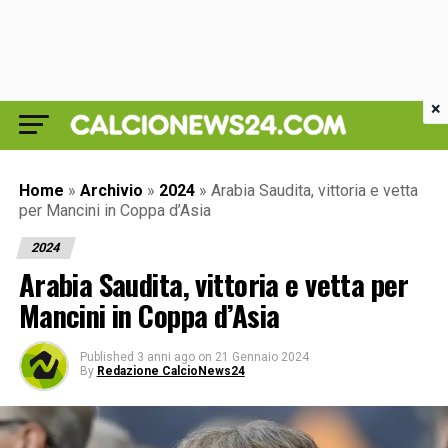
×
Home
»
Archivio
»
2024
»
Arabia Saudita, vittoria e vetta
per Mancini in Coppa d’Asia
2024
Arabia Saudita, vittoria e vetta per
Mancini in Coppa d’Asia
Published
3 anni ago
on
21 Gennaio 2024
By
Redazione CalcioNews24