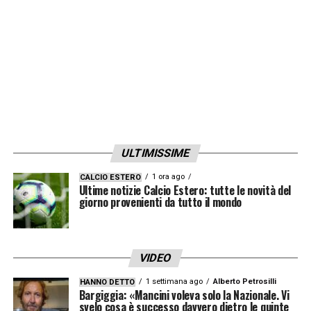
di
Kanno
e poi col raddoppio di
Al-Ghamdi,
nel mezzo l’altro rosso a
Merk.
LA PLAYLIST DELLE NOSTRE TOP NEWS
ULTIMISSIME
1 ora ago
CALCIO ESTERO
Ultime notizie Calcio Estero: tutte le novità del
giorno provenienti da tutto il mondo
VIDEO
1 settimana ago
Alberto Petrosilli
HANNO DETTO
Bargiggia: «Mancini voleva solo la Nazionale. Vi
svelo cosa è successo davvero dietro le quinte