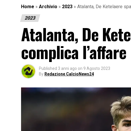
Home
»
Archivio
»
2023
»
Atalanta, De Ketelaere spar
2023
Atalanta, De Kete
complica l’affare
Published
3 anni ago
on
9 Agosto 2023
By
Redazione CalcioNews24