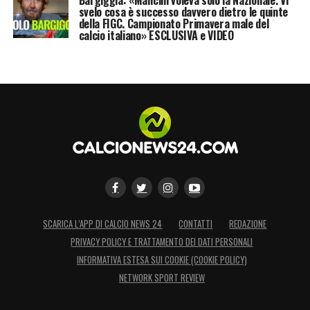
Bargiggia: «Mancini voleva solo la Nazionale. Vi
LA PLAYLIST DELLE NOSTRE TOP NEWS
svelo cosa è successo davvero dietro le quinte
della FIGC. Campionato Primavera male del
calcio italiano» ESCLUSIVA e VIDEO
SCARICA L’APP DI CALCIO NEWS 24
CONTATTI
REDAZIONE
PRIVACY POLICY E TRATTAMENTO DEI DATI PERSONALI
INFORMATIVA ESTESA SUI COOKIE (COOKIE POLICY)
NETWORK SPORT REVIEW