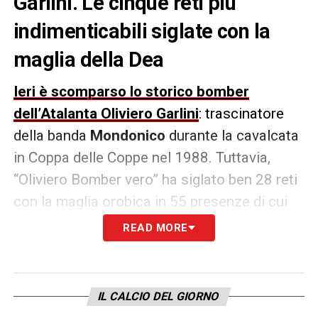
Garlini. Le cinque reti più
indimenticabili siglate con la
maglia della Dea
Ieri è scomparso lo storico bomber
dell’Atalanta Oliviero Garlini
: trascinatore
della banda
Mondonico
durante la cavalcata
in Coppa delle Coppe nel 1988. Tuttavia,
“Oliviero Bomber vero” ha siglato ben 28 reti
con la maglia orobica in 55 presenze di cui
molte passate alla storia. Ecco i 5 goal più
READ MORE
decisivi di
Garlini
con l’
Atalanta
.
ATALANTA
-MALINES:
Il più citato e ricordato. Un
IL CALCIO DEL GIORNO
rigore verso la fine nel primo tempo che fece
impazzire (e illudere) tutta l’Atalanta che sognava