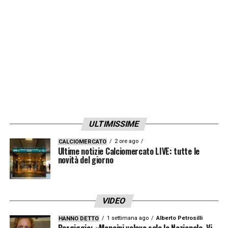
ad occhi aperti la finale della Coppa delle Coppe.
ATALANTA-MESSINA
: L’ultimo a segnare un goal
con l’Atalanta in Coppa delle Coppe, l’ultimo a
segnare il goal decisivo all’ultima giornata per la
promozione in Serie A contro il Messina.
PIACENZA-ATALANTA
: La sua prima e unica
tripletta in nerazzurro, dove il secondo goal è
arrivato tramite una rovesciata spettacolare
ULTIMISSIME
ATALANTA-TYDFILD (E OFI CRETA):
Due reti che
ribaltarono in entrambi i match le sconfitte
2 ore ago
CALCIOMERCATO
dell’andata. I primi mattoncini sulla cavalcata in
Ultime notizie Calciomercato LIVE: tutte le
novità del giorno
Coppa delle coppe.
TORINO-ATALANTA:
La sua ultima rete in
nerazzurro di rapina a 15 minuti dalla fine, cedendo
VIDEO
poi lo scettro dell’attacco a Evair.
1 settimana ago
Alberto Petrosilli
HANNO DETTO