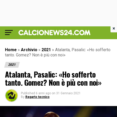
×
Home
»
Archivio
»
2021
»
Atalanta, Pasalic: «Ho sofferto
tanto. Gomez? Non è più con noi»
2021
Atalanta, Pasalic: «Ho sofferto
tanto. Gomez? Non è più con noi»
Published
6 anni ago
on
31 Gennaio 2021
By
Reparto tecnico