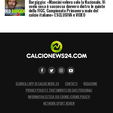
Bargiggia: «Mancini voleva solo la Nazionale. Vi
svelo cosa è successo davvero dietro le quinte
della FIGC. Campionato Primavera male del
calcio italiano» ESCLUSIVA e VIDEO
SCARICA L’APP DI CALCIO NEWS 24
CONTATTI
REDAZIONE
PRIVACY POLICY E TRATTAMENTO DEI DATI PERSONALI
INFORMATIVA ESTESA SUI COOKIE (COOKIE POLICY)
NETWORK SPORT REVIEW