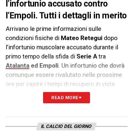
l’infortunio accusato contro
l’Empoli. Tutti i dettagli in merito
Arrivano le prime informazioni sulle
condizioni fisiche di
Mateo Retegui
dopo
l’infortunio muscolare accusato durante il
primo tempo della sfida di
Serie A
tra
Atalanta
ed Empoli
. Un infortunio che dovrà
comunque essere rivalutato nelle prossime
ore per capire i tempi di recupero in vista
delle prossime partite tra
Serie A e
READ MORE
Supercoppa
.
PRIMA DIAGNOSI
–
«Per Retegui
risentimento muscolare alla coscia sinistra,
IL CALCIO DEL GIORNO