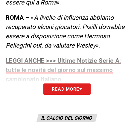
essere qui a Roma
».
ROMA
– «
A livello di influenza abbiamo
recuperato alcuni giocatori. Pisilli dovrebbe
essere a disposizione come Hermoso.
Pellegrini out, da valutare Wesley
».
LEGGI ANCHE >>> Ultime Notizie Serie A:
tutte le novità del giorno sul massimo
campionato italiano
READ MORE
DYBALA
– «
A me piace quando segna e fa
fare gol quindi la sua posizione è quella
.
IL CALCIO DEL GIORNO
RASPADORI
– «
Non è un nostro giocatore.
Dovete chiedere in Spagna. Siamo