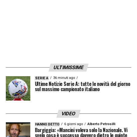
competitivi e dobbiamo inserire giocatori
solo in grado di alzare il livello
».
LA PLAYLIST DELLE NOSTRE TOP NEWS
ULTIMISSIME
36 minuti ago
SERIE A
Ultime Notizie Serie A: tutte le novità del giorno
sul massimo campionato italiano
VIDEO
6 giorni ago
Alberto Petrosilli
HANNO DETTO
Bargiggia: «Mancini voleva solo la Nazionale. Vi
svelo cosa è successo davvero dietro le quinte