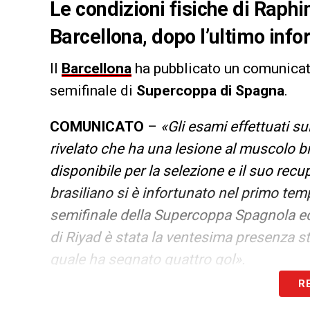
Le condizioni fisiche di Raphi
Barcellona, dopo l’ultimo infor
Il
Barcellona
ha pubblicato un comunicato
semifinale di
Supercoppa di Spagna
.
COMUNICATO
–
«Gli esami effettuati s
rivelato che ha una lesione al muscolo bi
disponibile per la selezione e il suo recu
brasiliano si è infortunato nel primo tem
semifinale della Supercoppa Spagnola ed 
di Riyad è stata la ventesima presenza s
quale ha segnato quattro gol».
R
LA PLAYLIST DELLE NOSTRE TOP NEW