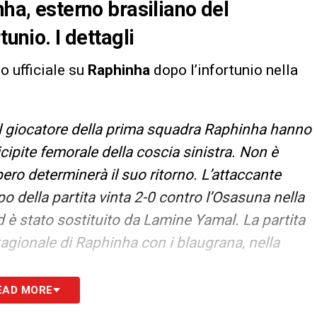
nha, esterno brasiliano del
tunio. I dettagli
 ufficiale su
Raphinha
dopo l’infortunio nella
ul giocatore della prima squadra Raphinha hanno
cipite femorale della coscia sinistra. Non è
pero determinerà il suo ritorno. L’attaccante
po della partita vinta 2-0 contro l’Osasuna nella
è stato sostituito da Lamine Yamal. La partita
tagionale di Raphinha con i blaugrana, nella
EAD MORE
S