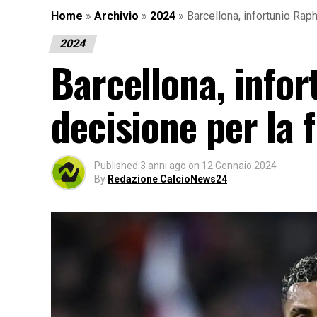
Home
»
Archivio
»
2024
»
Barcellona, infortunio Raph
2024
Barcellona, infor
decisione per la f
Published
3 anni ago
on
12 Gennaio 2024
By
Redazione CalcioNews24