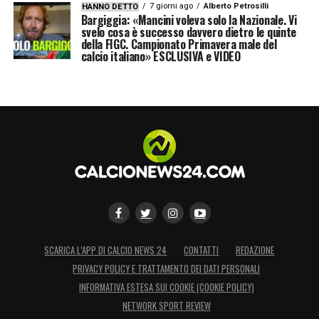
7 giorni ago
Alberto Petrosilli
HANNO DETTO
possibilità che l’ex portiere della
Juventus
Bargiggia: «Mancini voleva solo la Nazionale. Vi
svelo cosa è successo davvero dietro le quinte
venga
escluso dalla lista UEFA
per lasciare
della FIGC. Campionato Primavera male del
calcio italiano» ESCLUSIVA e VIDEO
spazio a
Ter Stegen
, che sarebbe preferito
come titolare nelle prossime sfide europee.
LA PLAYLIST DELLE NOSTRE TOP NEWS
SCARICA L’APP DI CALCIO NEWS 24
CONTATTI
REDAZIONE
PRIVACY POLICY E TRATTAMENTO DEI DATI PERSONALI
INFORMATIVA ESTESA SUI COOKIE (COOKIE POLICY)
NETWORK SPORT REVIEW