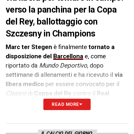
verso la panchina per la Copa
del Rey, ballottaggio con
Szczesny in Champions
Marc ter Stegen
è finalmente
tornato a
disposizione del
Barcellona
e, come
riportato da
Mundo Deportivo
, dopo
settimane di allenamenti e ha ricevuto il
via
libera medico
per essere convocato per il
Clasico
di
Coppa del Re
contro il
Real
Madrid
. Il portiere tedesco non gioca dalla
READ MORE
fine di settembre
, quando si infortunò al
tendine rotuleo del ginocchio destro
contro il Villarreal. Sebbene sia stato incluso
IL CALCIO DEL GIORNO